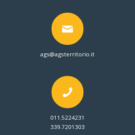
ags@agsterritorio.it
011.5224231
339.7201303