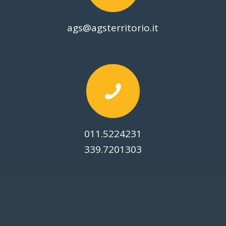
ags@agsterritorio.it
011.5224231
339.7201303
© Copyright -
2026 Associazione Giovanile Salesiana Per Il Territorio |