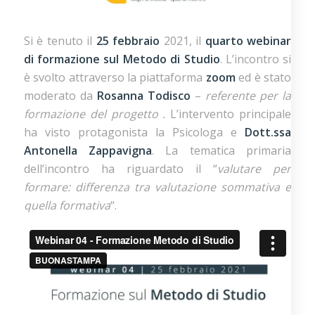
Si è tenuto il
25 febbraio
2021, il
quarto webinar
di formazione sul Metodo di Studio
. L’incontro si
è svolto attraverso la piattaforma
zoom
ed è stato
moderato da
Rosanna Todisco
–
referente per la
formazione del progetto .
L’intervento principale
ha visto protagonista la Psicologa e
Dott.ssa
Antonella Zappavigna
. La tematica primaria
dell’incontro ha riguardato il “
valutare per
formare: differenza tra valutazione sommativa e
quella formativa
“.