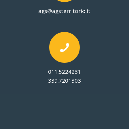
ags@agsterritorio.it
011.5224231
339.7201303
© Copyright -
2026 Associazione Giovanile Salesiana Per Il Territorio |
Via Maria Ausiliatrice, 32 - 10152 TORINO | C.F. 97585800010 |