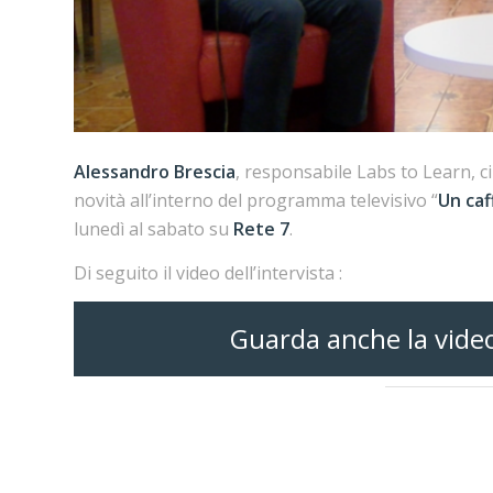
Alessandro Brescia
, responsabile Labs to Learn, c
novità all’interno del programma televisivo “
Un ca
lunedì al sabato su
Rete 7
.
Di seguito il video dell’intervista :
Guarda anche la video 