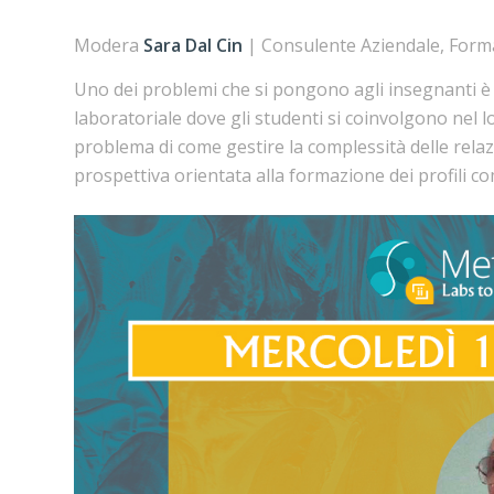
Modera
Sara Dal Cin
| Consulente Aziendale, Format
Uno dei problemi che si pongono agli insegnanti è 
laboratoriale dove gli studenti si coinvolgono ne
problema di come gestire la complessità delle relaz
prospettiva orientata alla formazione dei profili c