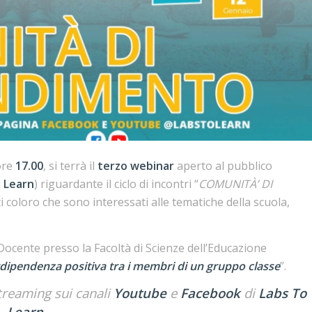
 ore
17.00
, si terrà il
terzo webinar
aperto al pubblico
o Learn
) riguardante il ciclo di incontri “
COMUNITÀ’ DI
i coloro che sono interessati alle tematiche della scuola,
 Docente presso la Facoltà di Scienze dell’Educazione
rdipendenza positiva tra i membri di un gruppo classe
”.
streaming sui canali
Youtube
e
Facebook
di
Labs To
Learn