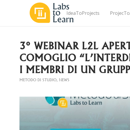
IdeaToProjects
ProjecTo
3° WEBINAR L2L APER
COMOGLIO “L’INTERD
I MEMBRI DI UN GRUP
METODO DI STUDIO
,
NEWS