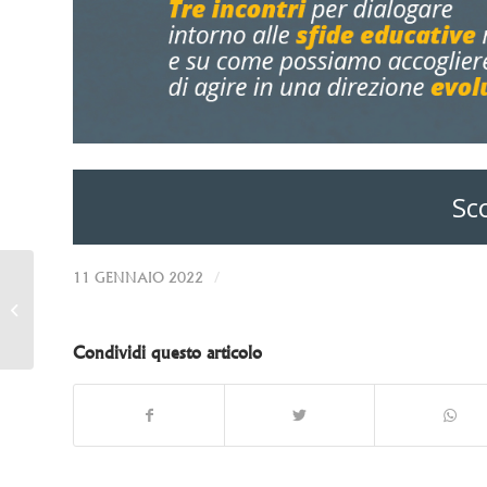
Sco
/
L2L Metodo di studio -Il
11 GENNAIO 2022
secondo webinar per
la Comunità di
apprendimento con...
Condividi questo articolo