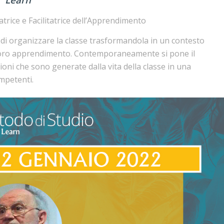
rice e Facilitatrice dell’Apprendimento
di organizzare la classe trasformandola in un contesto
l loro apprendimento. Contemporaneamente si pone il
ioni che sono generate dalla vita della classe in una
ompetenti.