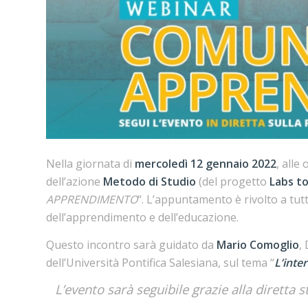
Nella giornata di
mercoledì 12 gennaio 2022
, alle
dell’azione
Metodo di Studio
(del progetto
Labs t
APPRENDIMENTO
“. L’appuntamento è rivolto a tutt
dell’apprendimento e dell’educazione.
Questo incontro sarà guidato da
Mario Comoglio
,
dell’Università Pontifica Salesiana, sul tema “
L’inte
L’evento sarà seguibile grazie alla d
iretta 