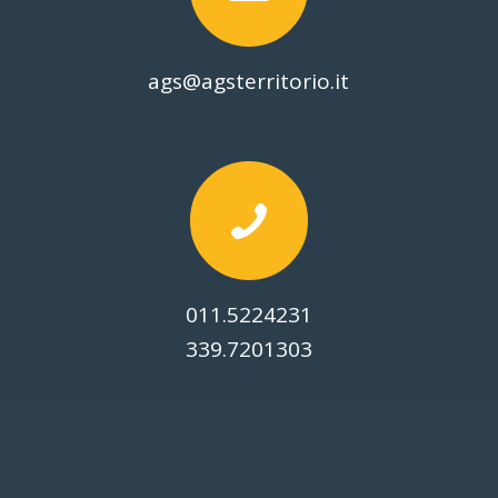
ags@agsterritorio.it
011.5224231
339.7201303
© Copyright -
2026 Associazione Giovanile Salesiana Per Il Territorio |