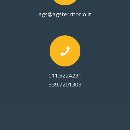
ags@agsterritorio.it
011.5224231
339.7201303
© Copyright -
2026 Associazione Giovanile Salesiana Per Il Territorio |
Via Maria Ausiliatrice, 32 - 10152 TORINO | C.F. 97585800010 |