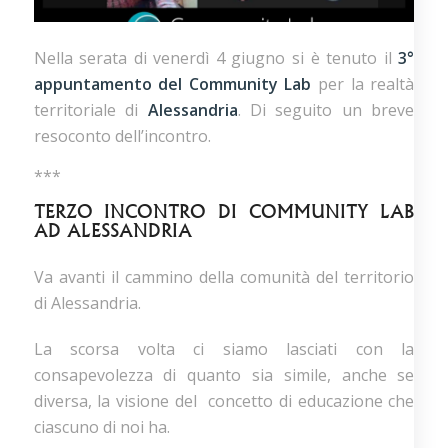
Nella serata di venerdì 4 giugno si è tenuto il
3°
appuntamento del Community Lab
per la realtà
territoriale di
Alessandria
. Di seguito un breve
resoconto dell’incontro.
***
TERZO INCONTRO DI COMMUNITY LAB
AD ALESSANDRIA
Va avanti il cammino della comunità del territorio
di Alessandria.
La scorsa volta ci siamo lasciati con la
consapevolezza di quanto sia simile, anche se
diversa, la visione del concetto di educazione che
ciascuno di noi ha.