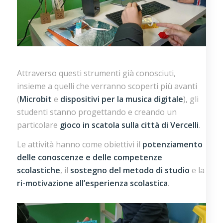
Attraverso questi strumenti già conosciuti,
insieme a quelli che verranno scoperti più avanti
(
Microbit
e
dispositivi per la musica digitale
), gli
studenti stanno progettando e creando un
particolare
gioco in scatola sulla città di Vercelli
.
Le attività hanno come obiettivi il
potenziamento
delle conoscenze e delle competenze
scolastiche
, il
sostegno del metodo di studio
e la
ri-motivazione all’esperienza scolastica
.