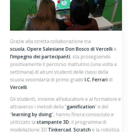
Grazie alla stretta collaborazione tra
scuola
,
Opere Salesiane Don Bosco di Vercelli
e
l’impegno
dei
partecipanti
, sta proseguendo
positivamente il percorso mattutino (una volta a
settimana) di alcuni studenti
delle classi della
scuola secondaria di primo grado
I.C. Ferrari
di
Vercelli
.
Gli studenti, insieme all’educatore e al formatore e
attraverso i metodi della “
gamification
” e del
“
learning
by
doing
”, hanno finora conosciuto e
utilizzato
la
stampante
3D
, il programma di
modellazione 3D
Tinkercad
,
Scratch
e la robotica