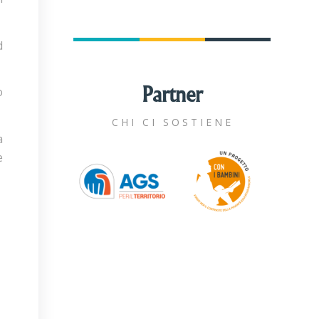
d
Partner
o
CHI CI SOSTIENE
a
e