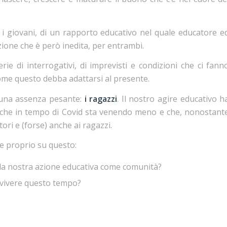
n i giovani, di un rapporto educativo nel quale educatore e
one che è però inedita, per entrambi.
ie di interrogativi, di imprevisti e condizioni che ci fann
come questo debba adattarsi al presente.
n una assenza pesante:
i ragazzi
. Il nostro agire educativo h
che in tempo di Covid sta venendo meno e che, nonostant
ori e (forse) anche ai ragazzi.
re proprio su questo:
la nostra azione educativa come comunità?
 vivere questo tempo?