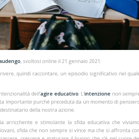
baudengo
, svoltosi online il 21 gennaio 2021.
scrivere, quindi raccontare, un episodio significativo nel qual
ntenzionalità dell’
agire educativo
. L’
intenzione
non sempr
sulta importante purché preceduta da un momento di pensier
 destinatario della nostra azione.
a arricchente e stimolante la sfida educativa che viviam
iovani, sfida che non sempre si vince ma che si affronta co
nascere, crescere e maturare il buono che c’è nel cuore de