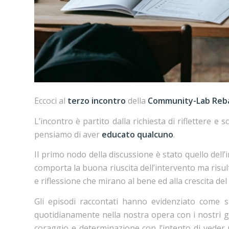
Eccoci al
terzo incontro
della
Community-Lab Re
L’incontro è partito dalla richiesta di riflettere e 
pensiamo di aver
educato qualcuno
.
Il primo nodo della discussione è stato quello dell’i
comporta la buona riuscita dell’intervento ma ri
e riflessione che mirano al bene ed alla crescita del
Gli episodi raccontati hanno evidenziato come si
quotidianamente nella nostra opera con i nostri g
coraggio e determinazione con l’intento di veder 