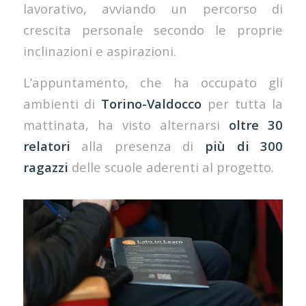
lavorativo, avviando un percorso di
crescita personale secondo le proprie
inclinazioni e aspirazioni.
L’appuntamento, che ha occupato gli
ambienti di
Torino-Valdocco
per tutta la
mattinata, ha visto alternarsi
oltre 30
relatori
alla presenza di
più di 300
ragazzi
delle scuole aderenti al progetto.