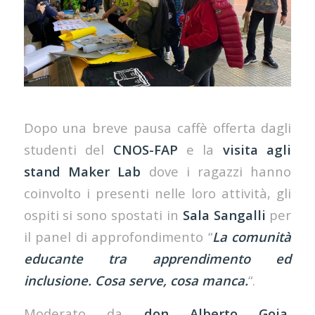
Dopo una breve pausa caffè offerta dagli
studenti del
CNOS-FAP
e la
visita agli
stand Maker Lab
dove i ragazzi hanno
coinvolto i presenti nelle loro attività, gli
ospiti si sono spostati in
Sala Sangalli
per
il panel di approfondimento “
La comunità
educante tra apprendimento ed
inclusione. Cosa serve, cosa manca.
“.
Moderato da
don Alberto Goia
,