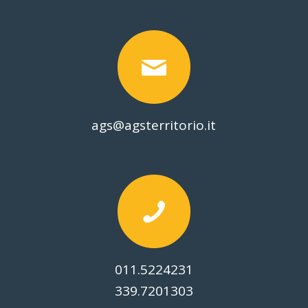
ags@agsterritorio.it
011.5224231
339.7201303