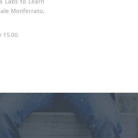
 a Labs to Learn
asale Monferrato,
e 15.00.