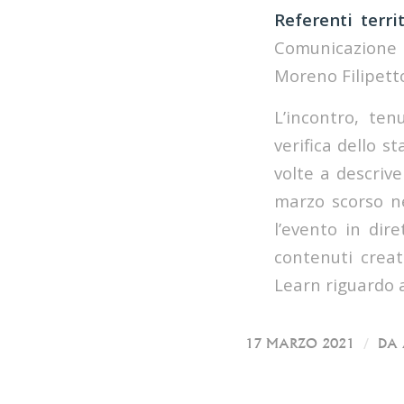
Referenti terr
Comunicazione 
Moreno Filipett
L’incontro, te
verifica dello s
volte a descrive
marzo scorso ne
l’evento in dir
contenuti creat
Learn riguardo a
/
17 MARZO 2021
DA