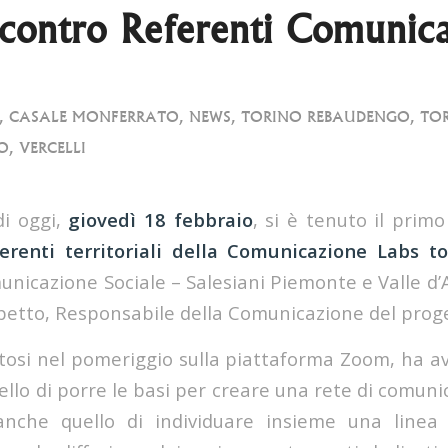
contro Referenti Comunic
,
CASALE MONFERRATO
,
NEWS
,
TORINO REBAUDENGO
,
TOR
O
,
VERCELLI
di oggi,
giovedì 18 febbraio
, si è tenuto il prim
erenti territoriali della Comunicazione Labs t
omunicazione Sociale – Salesiani Piemonte e Valle d
petto, Responsabile della Comunicazione del prog
utosi nel pomeriggio sulla piattaforma Zoom, ha 
llo di porre le basi per creare una rete di comunic
anche quello di individuare insieme una line