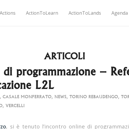
Actions
ActionToLearn
ActionToLands
Agenda
ARTICOLI
 di programmazione – Refe
azione L2L
,
CASALE MONFERRATO
,
NEWS
,
TORINO REBAUDENGO
,
TOR
O
,
VERCELLI
rzo
, si è tenuto l’incontro online di programmaz