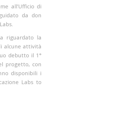
me all’Ufficio di
 guidato da don
Labs.
a riguardato la
i alcune attività
suo debutto il 1°
el progetto, con
no disponibili i
icazione Labs to