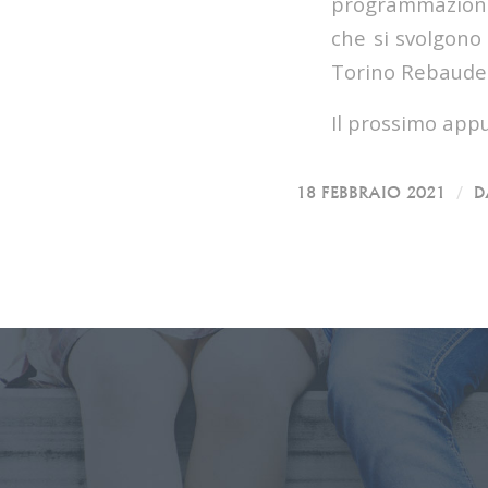
programmazione 
che si svolgono 
Torino Rebaudeng
Il prossimo app
/
18 FEBBRAIO 2021