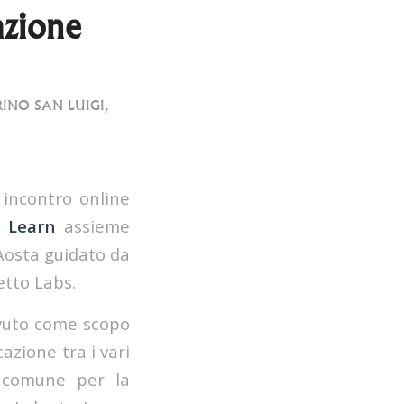
azione
INO SAN LUIGI
,
o incontro online
o Learn
assieme
’Aosta guidato da
etto Labs.
avuto come scopo
azione tra i vari
a comune per la