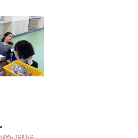
L
NEWS
,
TORINO