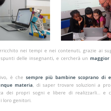
rricchito nei tempi e nei contenuti, grazie ai su
spunti delle insegnanti, e cercherà un
maggior 
tivo, è che
sempre più bambine scoprano di es
unque materia
, di saper trovare soluzioni a probl
zza dei propri sogni e libere di realizzarli… e 
 loro genitori.