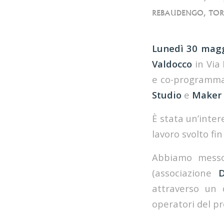
REBAUDENGO
,
TOR
Lunedì 30 mag
Valdocco
in Via
e co-programma
Studio
e
Maker
È stata un’inter
lavoro svolto fi
Abbiamo messo 
(associazione
D
attraverso un d
operatori del pr