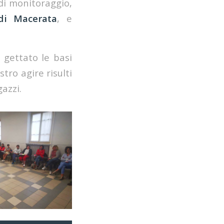
di monitoraggio,
 di Macerata
, e
 gettato le basi
tro agire risulti
gazzi.