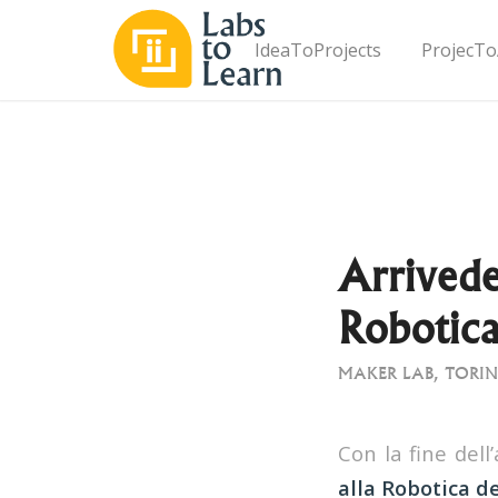
IdeaToProjects
ProjecTo
Arrivede
Robotic
MAKER LAB
,
TORI
Con la fine del
alla Robotica d