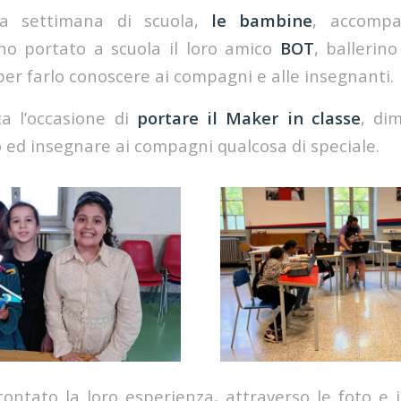
ma settimana di scuola,
le
bambine
, accompa
no portato a scuola il loro amico
BOT
, ballerin
per farlo conoscere ai compagni e alle insegnanti.
ta l’occasione di
portare il Maker in classe
, di
ed insegnare ai compagni qualcosa di speciale.
ontato la loro esperienza, attraverso le foto e i 