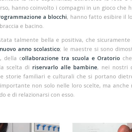
orso, hanno coinvolto i compagni in un gioco che 
rogrammazione a blocchi
, hanno fatto esibire il 
braccia e bacino.
stata talmente bella e positiva, che sicurament
l nuovo anno scolastico
; le maestre si sono dimos
, della c
ollaborazione tra scuola e Oratorio
che
la scelta di
riservarlo alle bambine
, nei nostri 
e storie familiari e culturali che si portano diet
mportante non solo nelle loro scelte, ma anche 
o e di relazionarsi con esso.