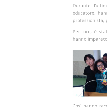
Durante l’ulti
educatore, han
professionista, 
Per loro, è sta
hanno imparato 
Così hanno racc