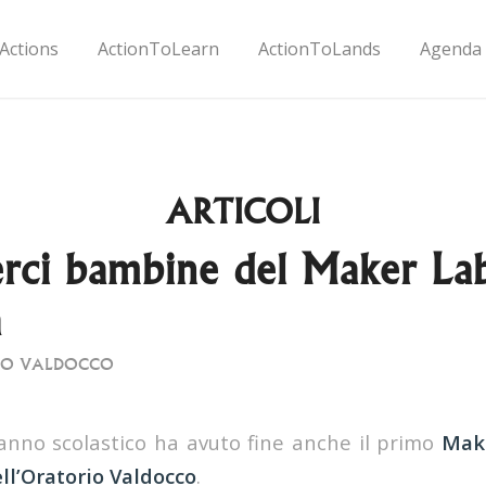
Actions
ActionToLearn
ActionToLands
Agenda
ARTICOLI
rci bambine del Maker Lab
a
NO VALDOCCO
l’anno scolastico ha avuto fine anche il primo
Make
ell’Oratorio Valdocco
.