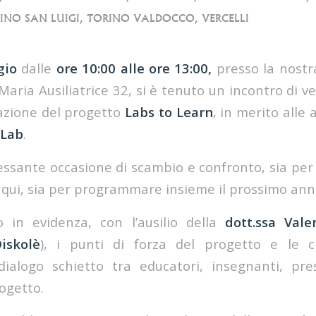
INO SAN LUIGI
,
TORINO VALDOCCO
,
VERCELLI
gio
dalle
ore 10:00 alle ore 13:00,
presso la nostr
 Maria Ausiliatrice 32, si è tenuto un incontro di ve
zione del progetto
Labs to Learn
, in merito alle 
 Lab
.
essante occasione di scambio e confronto, sia per 
n qui, sia per programmare insieme il prossimo anno
in evidenza, con l’ausilio della
dott.ssa Vale
iskolè
), i punti di forza del progetto e le cri
ialogo schietto tra educatori, insegnanti, pres
ogetto.