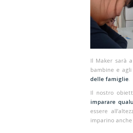
Il Maker sarà a
bambine e agli 
delle famiglie
.
Il nostro obiet
imparare qual
essere all’alte
imparino anche i